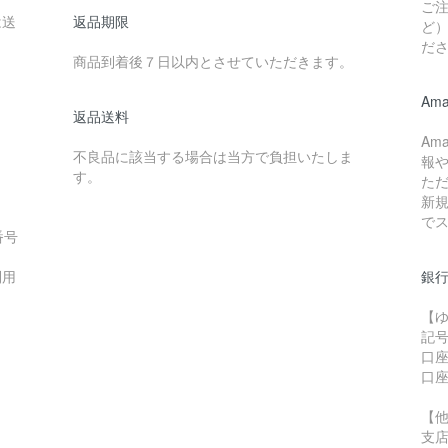
ご
は送
返品期限
ど
だ
。
商品到着後７日以内とさせていただきます。
Ama
返品送料
Am
不良品に該当する場合は当方で負担いたしま
報
す。
た
新
で
番号
利用
銀行
【
記号
口座
口座
【
支店