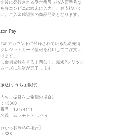
注文後に発行される受付番号（払込票番号な
）を各コンビニの端末に入力し、お支払いく
さい。ご入金確認後の商品発送となります。
zon Pay
azonアカウントに登録されている配送先情
やクレジットカード情報を利用してご注文い
だけます。
規に会員登録をする手間なく、最短2クリック
スムーズに決済が完了します。
振込(ゆうちょ銀行)
ゆうちょ振替をご希望の場合】
：13300
番号：16774111
名義：ムラモト イッペイ
他行からお振込の場合】
：338