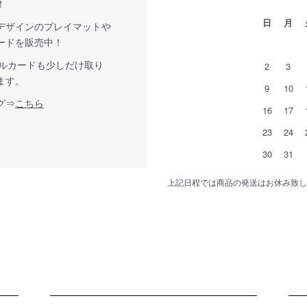
！
日
月
デザインのプレイマットや
ードを販売中！
グルカードも少しだけ取り
2
3
ます。
9
10
グ⇒
こちら
16
17
23
24
30
31
上記日程では商品の発送はお休み致し