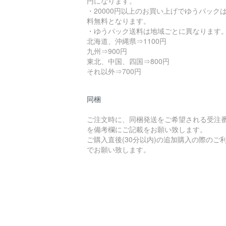
円になります。
・20000円以上のお買い上げでゆうパック
料無料となります。
・ゆうパック送料は地域ごとに異なります
北海道、沖縄県⇒1100円
九州⇒900円
東北、中国、四国⇒800円
それ以外⇒700円
同梱
ご注文時に、同梱発送をご希望される受注
を備考欄にご記載をお願い致します。
ご購入直後(30分以内)の追加購入の際のご
でお願い致します。