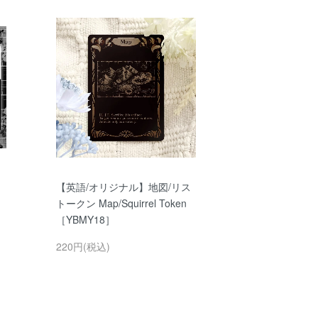
【英語/オリジナル】地図/リス
トークン Map/Squirrel Token
［YBMY18］
220円(税込)