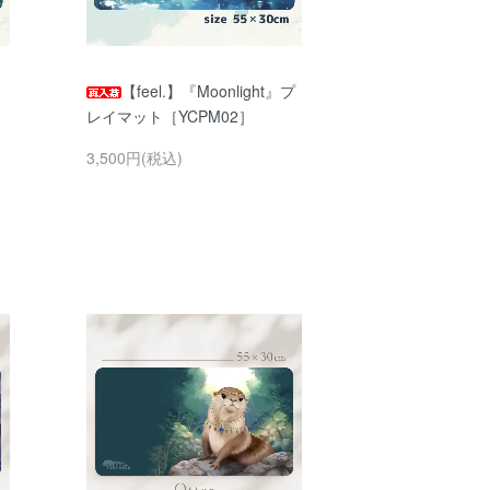
』
【feel.】『Moonlight』プ
レイマット［YCPM02］
3,500円(税込)