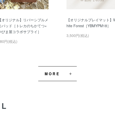
【オリジナル】リバーシブルメ
【オリジナルプレイマット】
モパッド［トレカのちかてつ×
hite Forest［YBMYPM18］
やびま屋コラボサプライ］
3,500円(税込)
280円(税込)
MORE
AL