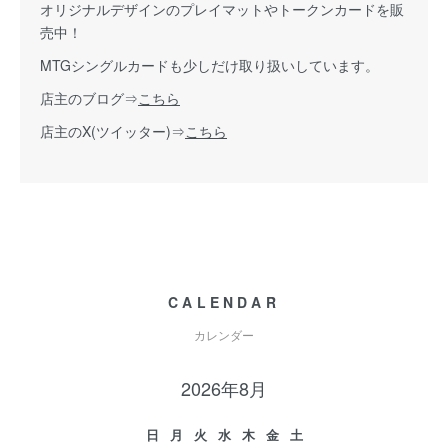
オリジナルデザインのプレイマットやトークンカードを販
売中！
MTGシングルカードも少しだけ取り扱いしています。
店主のブログ⇒
こちら
店主のX(ツイッター)⇒
こちら
CALENDAR
カレンダー
2026年8月
日
月
火
水
木
金
土