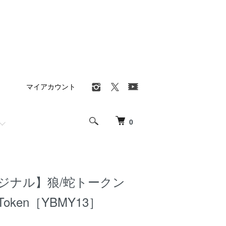
マイアカウント
0
リジナル】狼/蛇トークン
e Token［YBMY13］