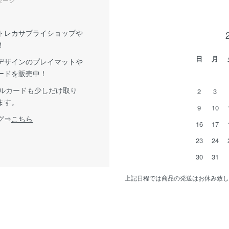
トレカサプライショップや
！
日
月
デザインのプレイマットや
ードを販売中！
グルカードも少しだけ取り
2
3
ます。
9
10
グ⇒
こちら
16
17
23
24
30
31
上記日程では商品の発送はお休み致し