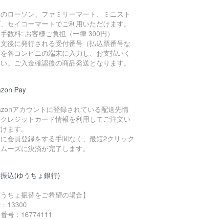
国のローソン、ファミリーマート、ミニスト
プ、セイコーマートでご利用いただけます。
手数料: お客様ご負担（一律 300円）
注文後に発行される受付番号（払込票番号な
）を各コンビニの端末に入力し、お支払いく
さい。ご入金確認後の商品発送となります。
zon Pay
azonアカウントに登録されている配送先情
やクレジットカード情報を利用してご注文い
だけます。
規に会員登録をする手間なく、最短2クリック
スムーズに決済が完了します。
振込(ゆうちょ銀行)
ゆうちょ振替をご希望の場合】
：13300
番号：16774111