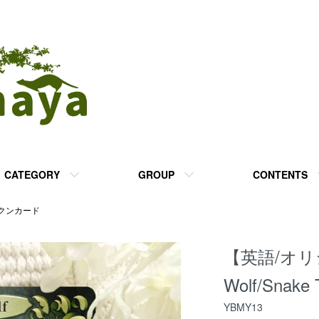
CATEGORY
GROUP
CONTENTS
クンカード
【英語/オ
Wolf/Snak
YBMY13