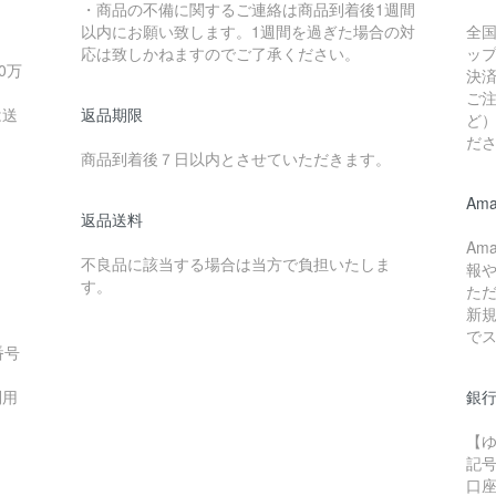
・商品の不備に関するご連絡は商品到着後1週間
以内にお願い致します。1週間を過ぎた場合の対
全
応は致しかねますのでご了承ください。
ッ
0万
決済
ご
は送
返品期限
ど
だ
。
商品到着後７日以内とさせていただきます。
Ama
返品送料
Am
不良品に該当する場合は当方で負担いたしま
報
す。
た
新
で
番号
利用
銀行
【
記号
口座