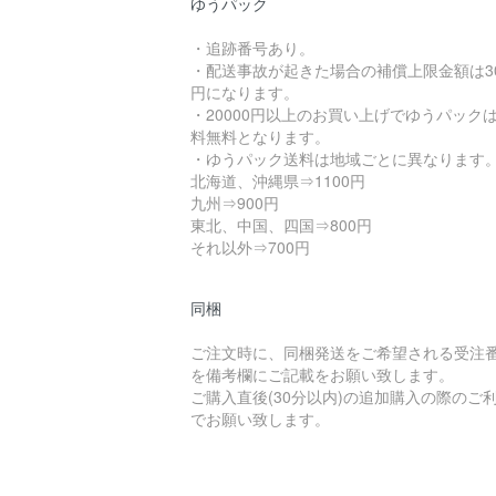
ゆうパック
・追跡番号あり。
・配送事故が起きた場合の補償上限金額は3
円になります。
・20000円以上のお買い上げでゆうパック
料無料となります。
・ゆうパック送料は地域ごとに異なります
北海道、沖縄県⇒1100円
九州⇒900円
東北、中国、四国⇒800円
それ以外⇒700円
同梱
ご注文時に、同梱発送をご希望される受注
を備考欄にご記載をお願い致します。
ご購入直後(30分以内)の追加購入の際のご
でお願い致します。