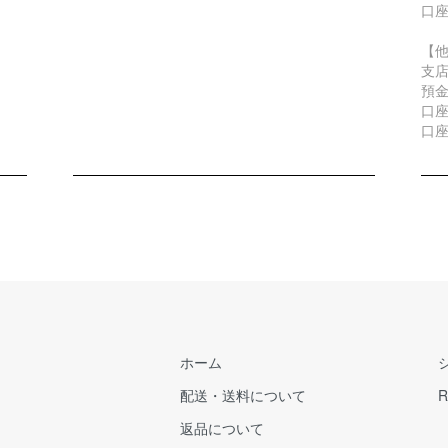
口座
【
支店
預
口座
口座
ホーム
配送・送料について
R
返品について