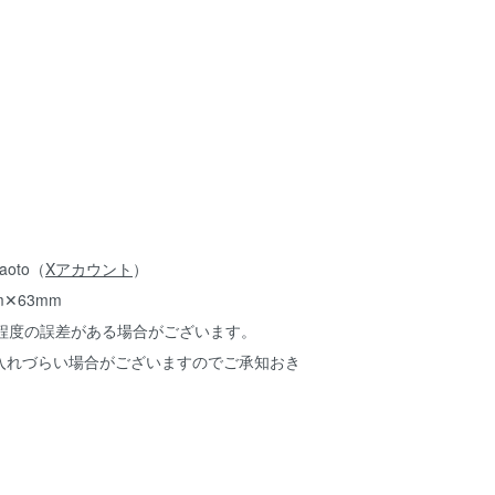
oto（
Xアカウント
）
✕63mm
m程度の誤差がある場合がございます。
入れづらい場合がございますのでご承知おき