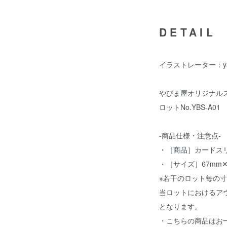
DETAIL
イラストレーター：ya
やびま屋オリジナルスリ
ロットNo.YBS-A01
-商品仕様・注意点-
・［商品］カードスリ
・［サイズ］67mm✕
※若干のロット毎の
当ロットにおけるアウ
となります。
・こちらの商品はお