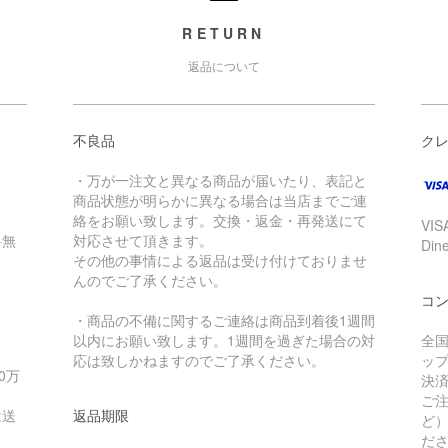
RETURN
返品について
不良品
ク
・万が一注文と異なる商品が届いたり、表記と
商品状態が明らかに異なる場合は当店までご連
絡をお願い致します。交換・返金・再発送にて
VIS
料無
対応させて頂きます。
Di
その他の事情による返品は受け付けておりませ
んのでご了承ください。
コ
・商品の不備に関するご連絡は商品到着後1週間
以内にお願い致します。1週間を過ぎた場合の対
全
応は致しかねますのでご了承ください。
ッ
0万
決済
ご
は送
返品期限
ど
だ