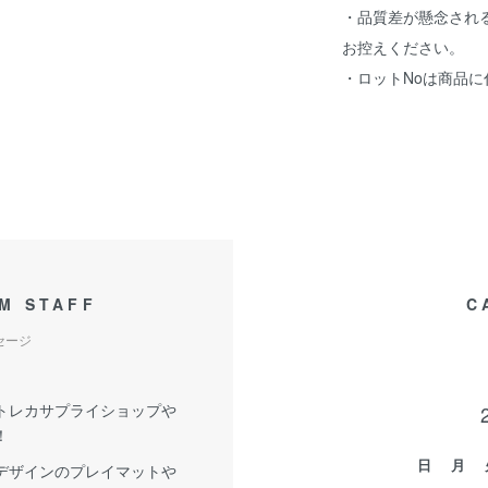
・品質差が懸念され
お控えください。
・ロットNoは商品
M STAFF
C
セージ
トレカサプライショップや
！
日
月
デザインのプレイマットや