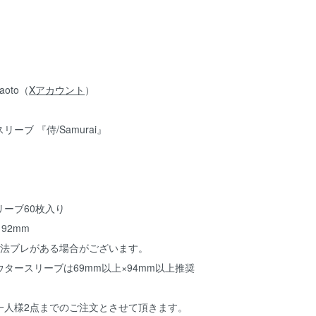
oto（
Xアカウント
）
ーブ 『侍/Samurai』
ーブ60枚入り
92mm
寸法ブレがある場合がございます。
タースリーブは69mm以上×94mm以上推奨
一人様2点までのご注文とさせて頂きます。