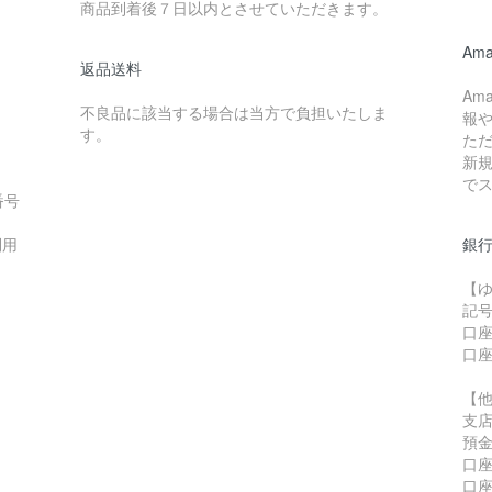
。
商品到着後７日以内とさせていただきます。
Ama
返品送料
Am
不良品に該当する場合は当方で負担いたしま
報
す。
た
新
で
番号
利用
銀行
【
記号
口座
口座
【
支店
預
口座
口座