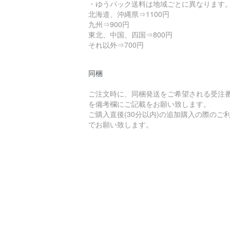
・ゆうパック送料は地域ごとに異なります
北海道、沖縄県⇒1100円
九州⇒900円
東北、中国、四国⇒800円
それ以外⇒700円
同梱
ご注文時に、同梱発送をご希望される受注
を備考欄にご記載をお願い致します。
ご購入直後(30分以内)の追加購入の際のご
でお願い致します。