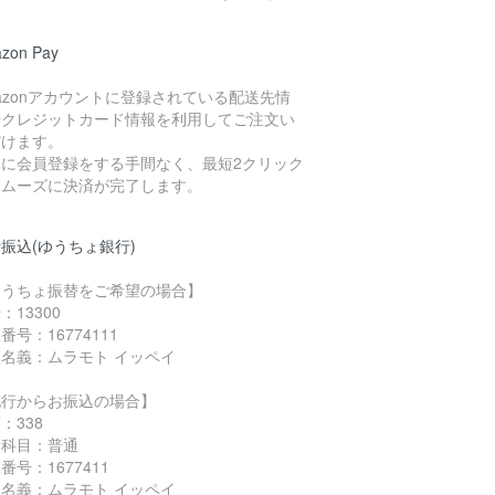
zon Pay
azonアカウントに登録されている配送先情
やクレジットカード情報を利用してご注文い
だけます。
規に会員登録をする手間なく、最短2クリック
スムーズに決済が完了します。
振込(ゆうちょ銀行)
ゆうちょ振替をご希望の場合】
：13300
番号：16774111
名義：ムラモト イッペイ
他行からお振込の場合】
：338
金科目：普通
番号：1677411
名義：ムラモト イッペイ