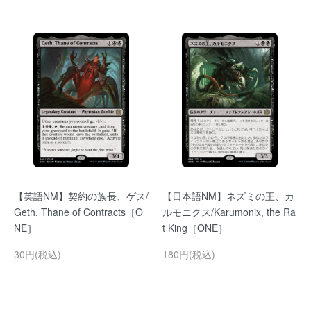
【英語NM】契約の族長、ゲス/
【日本語NM】ネズミの王、カ
Geth, Thane of Contracts［O
ルモニクス/Karumonix, the Ra
NE］
t King［ONE］
30円(税込)
180円(税込)