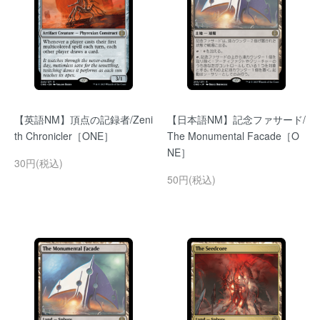
【英語NM】頂点の記録者/Zeni
【日本語NM】記念ファサード/
th Chronicler［ONE］
The Monumental Facade［O
NE］
30円(税込)
50円(税込)