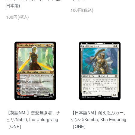
日本製)
100円(税込)
180円(税込)
【英語NM-】慈悲無き者、ナ
【日本語NM】耐え忍ぶカー、
ヒリ/Nahiri, the Unforgiving
ケンバ/Kemba, Kha Enduring
［ONE］
［ONE］