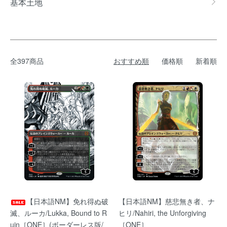
基本土地
全397商品
おすすめ順
価格順
新着順
【日本語NM】免れ得ぬ破
【日本語NM】慈悲無き者、ナ
滅、ルーカ/Lukka, Bound to R
ヒリ/Nahiri, the Unforgiving
uin［ONE］(ボーダーレス版/
［ONE］