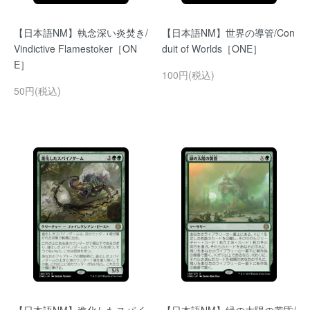
【日本語NM】執念深い炎焚き/
【日本語NM】世界の導管/Con
Vindictive Flamestoker［ON
duit of Worlds［ONE］
E］
100円(税込)
50円(税込)