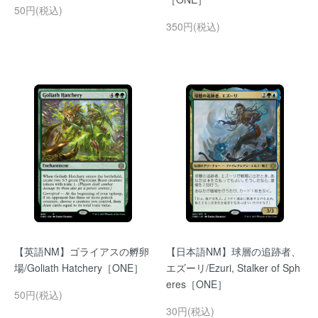
50円(税込)
350円(税込)
【英語NM】ゴライアスの孵卵
【日本語NM】球層の追跡者、
場/Goliath Hatchery［ONE］
エズーリ/Ezuri, Stalker of Sph
eres［ONE］
50円(税込)
30円(税込)