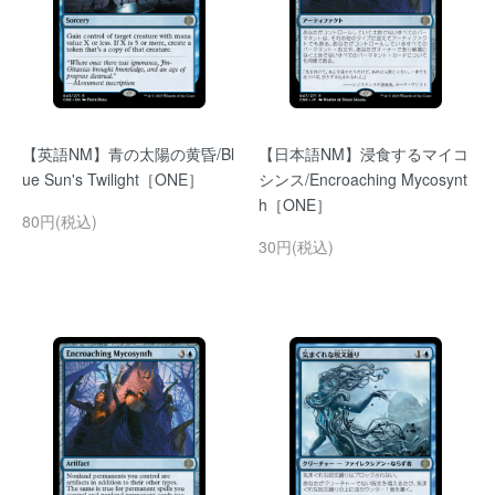
【英語NM】青の太陽の黄昏/Bl
【日本語NM】浸食するマイコ
ue Sun's Twilight［ONE］
シンス/Encroaching Mycosynt
h［ONE］
80円(税込)
30円(税込)