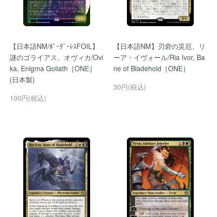
【日本語NM/ﾎﾞｰﾀﾞｰﾚｽFOIL】
【日本語NM】刃砦の災厄、リ
謎のゴライアス、オヴィカ/Ovi
ーア・イヴォール/Ria Ivor, Ba
ka, Enigma Goliath［ONE］
ne of Bladehold［ONE］
(日本製)
30円(税込)
100円(税込)