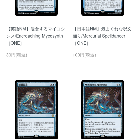
【英語NM】浸食するマイコシ
【日本語NM】気まぐれな呪文
ンス/Encroaching Mycosynth
踊り/Mercurial Spelldancer
［ONE］
［ONE］
30円(税込)
100円(税込)