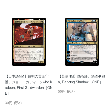
【日本語NM】最初の黄金守
【英語NM】踊る影、魁渡/Kait
護、ジョー・カディーン/Jor K
o, Dancing Shadow［ONE］
adeen, First Goldwarden［ON
50円(税込)
E］
30円(税込)