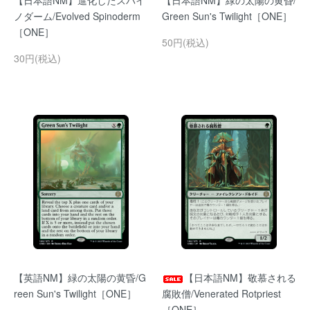
【日本語NM】進化したスパイ
【日本語NM】緑の太陽の黄昏/
ノダーム/Evolved Spinoderm
Green Sun's Twilight［ONE］
［ONE］
50円(税込)
30円(税込)
【英語NM】緑の太陽の黄昏/G
【日本語NM】敬慕される
reen Sun's Twilight［ONE］
腐敗僧/Venerated Rotpriest
［ONE］