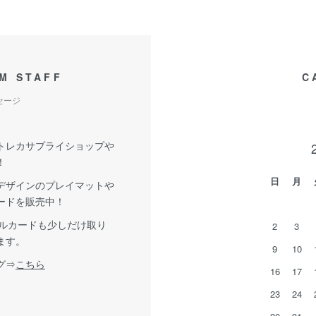
M STAFF
C
セージ
トレカサプライショップや
！
日
月
デザインのプレイマットや
ードを販売中！
グルカードも少しだけ取り
2
3
ます。
9
10
グ⇒
こちら
16
17
23
24