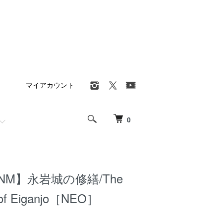
マイアカウント
0
NM】永岩城の修繕/The
n of Eiganjo［NEO］