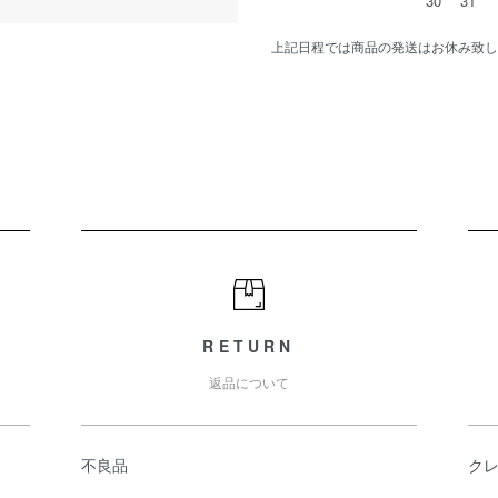
30
31
上記日程では商品の発送はお休み致し
RETURN
返品について
不良品
ク