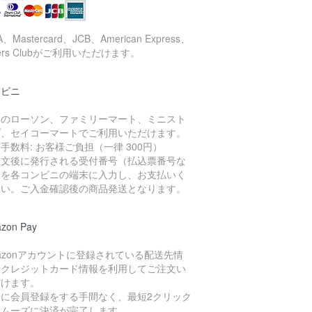
A、Mastercard、JCB、American Express、
ners Clubがご利用いただけます。
ンビニ
国のローソン、ファミリーマート、ミニスト
プ、セイコーマートでご利用いただけます。
手数料: お客様ご負担（一律 300円）
注文後に発行される受付番号（払込票番号な
）を各コンビニの端末に入力し、お支払いく
さい。ご入金確認後の商品発送となります。
zon Pay
azonアカウントに登録されている配送先情
やクレジットカード情報を利用してご注文い
だけます。
規に会員登録をする手間なく、最短2クリック
スムーズに決済が完了します。