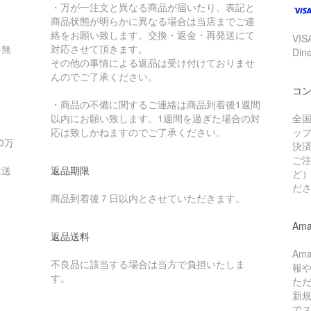
・万が一注文と異なる商品が届いたり、表記と
商品状態が明らかに異なる場合は当店までご連
絡をお願い致します。交換・返金・再発送にて
VIS
料無
対応させて頂きます。
Di
その他の事情による返品は受け付けておりませ
んのでご了承ください。
コ
・商品の不備に関するご連絡は商品到着後1週間
以内にお願い致します。1週間を過ぎた場合の対
全
応は致しかねますのでご了承ください。
ッ
0万
決済
ご
は送
返品期限
ど
だ
。
商品到着後７日以内とさせていただきます。
Ama
返品送料
Am
不良品に該当する場合は当方で負担いたしま
報
す。
た
新
で